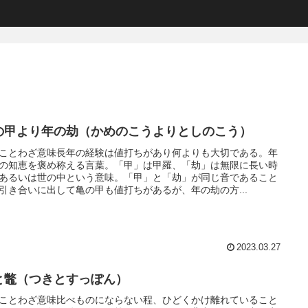
の甲より年の劫（かめのこうよりとしのこう）
ことわざ意味長年の経験は値打ちがあり何よりも大切である。年
の知恵を褒め称える言葉。「甲」は甲羅、「劫」は無限に長い時
あるいは世の中という意味。「甲」と「劫」が同じ音であること
引き合いに出して亀の甲も値打ちがあるが、年の劫の方...
2023.03.27
と鼈（つきとすっぽん）
ことわざ意味比べものにならない程、ひどくかけ離れていること