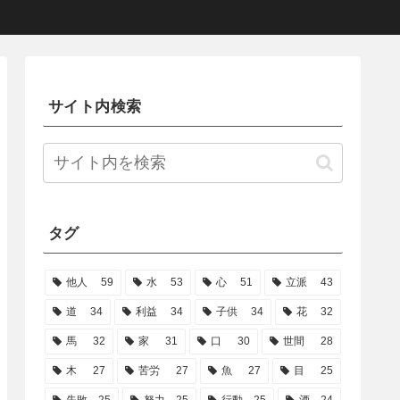
サイト内検索
タグ
他人
59
水
53
心
51
立派
43
道
34
利益
34
子供
34
花
32
馬
32
家
31
口
30
世間
28
木
27
苦労
27
魚
27
目
25