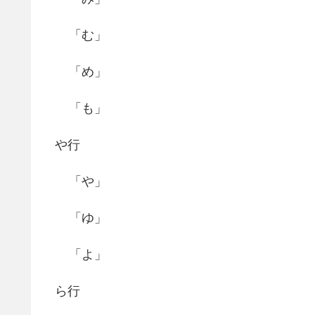
「む」
「め」
「も」
や行
「や」
「ゆ」
「よ」
ら行