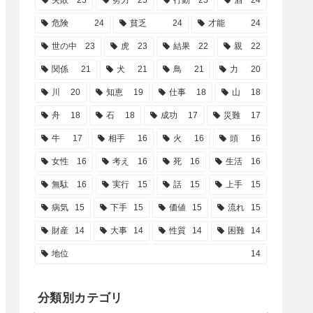
失敗
25
努力
25
行動
25
酒
24
危険
24
貧乏
24
才能
24
世の中
23
虎
23
結果
22
親
22
関係
21
犬
21
鳥
21
力
20
川
20
知恵
19
仕事
18
山
18
舟
18
石
18
成功
17
災難
17
牛
17
相手
16
火
16
頭
16
女性
16
考え
16
死
16
生活
16
無駄
16
実行
15
話
15
上手
15
病気
15
下手
15
価値
15
流れ
15
財産
14
大事
14
性質
14
困難
14
地位
14
分類別カテゴリ