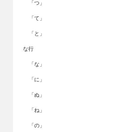
「つ」
「て」
「と」
な行
「な」
「に」
「ぬ」
「ね」
「の」