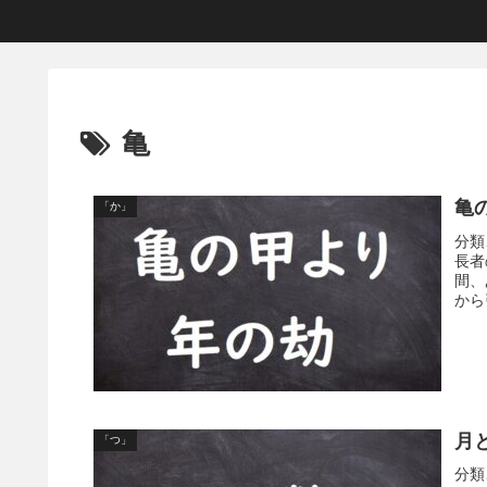
亀
亀
「か」
分類
長者
間、
から
月
「つ」
分類