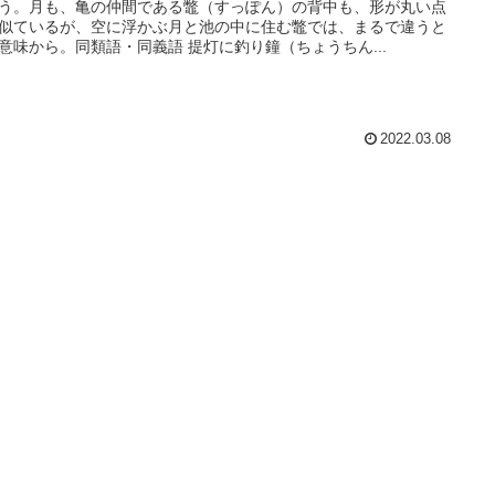
う。月も、亀の仲間である鼈（すっぽん）の背中も、形が丸い点
似ているが、空に浮かぶ月と池の中に住む鼈では、まるで違うと
意味から。同類語・同義語 提灯に釣り鐘（ちょうちん...
2022.03.08