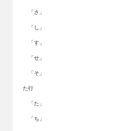
「さ」
「し」
「す」
「せ」
「そ」
た行
「た」
「ち」