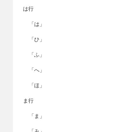
は行
「は」
「ひ」
「ふ」
「へ」
「ほ」
ま行
「ま」
「み」