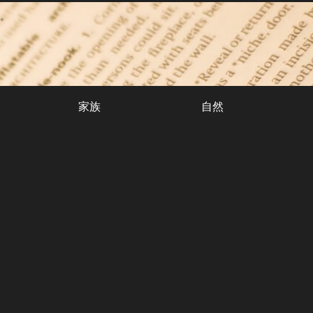
。
家族
自然