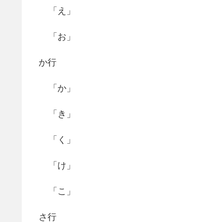
「え」
「お」
か行
「か」
「き」
「く」
「け」
「こ」
さ行