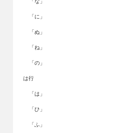
「な」
「に」
「ぬ」
「ね」
「の」
は行
「は」
「ひ」
「ふ」