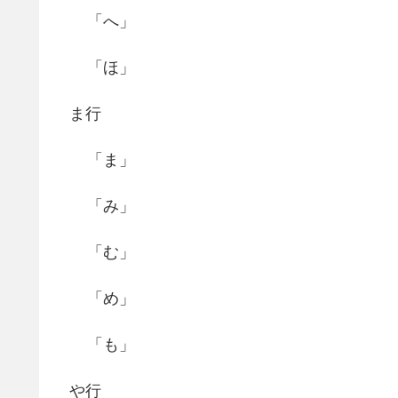
「へ」
「ほ」
ま行
「ま」
「み」
「む」
「め」
「も」
や行