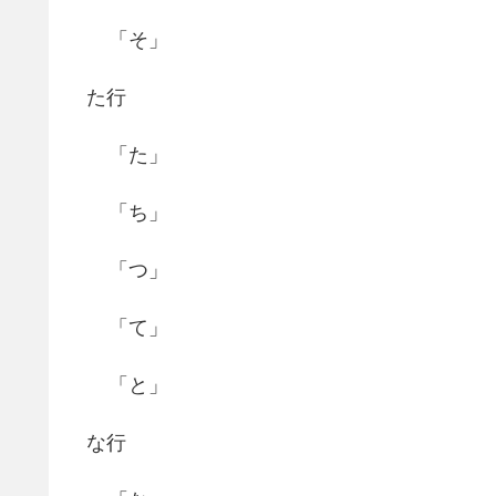
「そ」
た行
「た」
「ち」
「つ」
「て」
「と」
な行