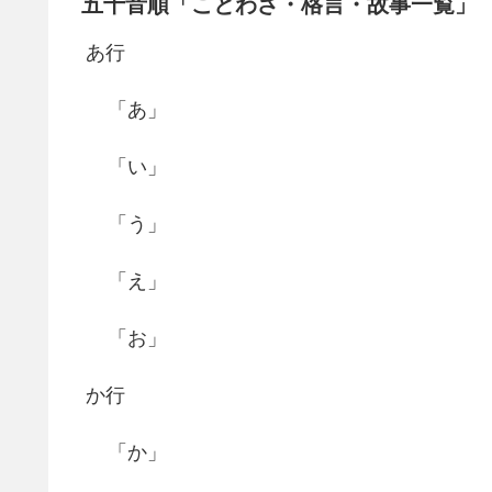
五十音順「ことわざ・格言・故事一覧」
あ行
「あ」
「い」
「う」
「え」
「お」
か行
「か」