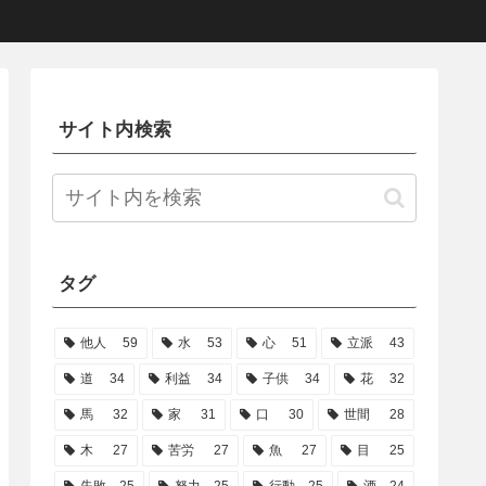
サイト内検索
タグ
他人
59
水
53
心
51
立派
43
道
34
利益
34
子供
34
花
32
馬
32
家
31
口
30
世間
28
木
27
苦労
27
魚
27
目
25