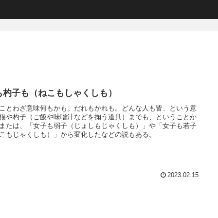
も杓子も（ねこもしゃくしも）
ことわざ意味何もかも。だれもかれも。どんな人も皆、という意
猫や杓子（ご飯や味噌汁などを掬う道具）までも、ということか
または、「女子も弱子（じょしもじゃくしも）」や「女子も若子
こもじゃくしも）」から変化したなどの説もある。
2023.02.15