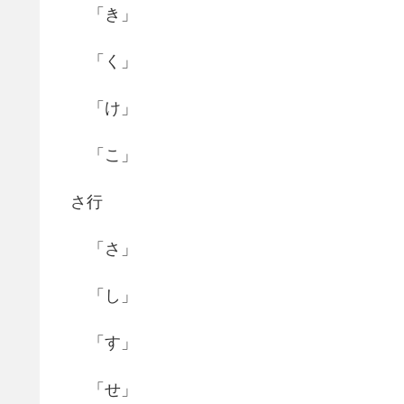
「き」
「く」
「け」
「こ」
さ行
「さ」
「し」
「す」
「せ」