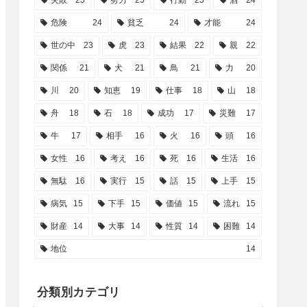
失敗
25
努力
25
行動
25
酒
24
危険
24
貧乏
24
才能
24
世の中
23
虎
23
結果
22
親
22
関係
21
犬
21
鳥
21
力
20
川
20
知恵
19
仕事
18
山
18
舟
18
石
18
成功
17
災難
17
牛
17
相手
16
火
16
頭
16
女性
16
考え
16
死
16
生活
16
無駄
16
実行
15
話
15
上手
15
病気
15
下手
15
価値
15
流れ
15
財産
14
大事
14
性質
14
困難
14
地位
14
分類別カテゴリ