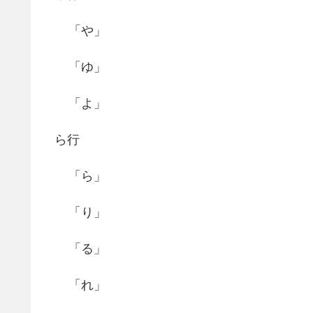
「や」
「ゆ」
「よ」
ら行
「ら」
「り」
「る」
「れ」