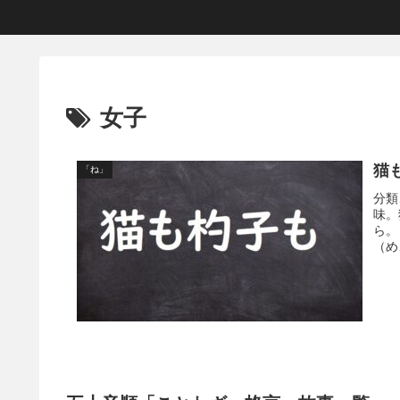
女子
猫
「ね」
分類
味。
ら。
（め