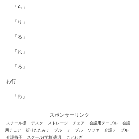
「ら」
「り」
「る」
「れ」
「ろ」
わ行
「わ」
スポンサーリンク
スチール棚
デスク
ストレージ
チェア
会議用テーブル
会議
用チェア
折りたたみテーブル
テーブル
ソファ
介護テーブル
介護椅子
スクール(学校)家具
ことわざ