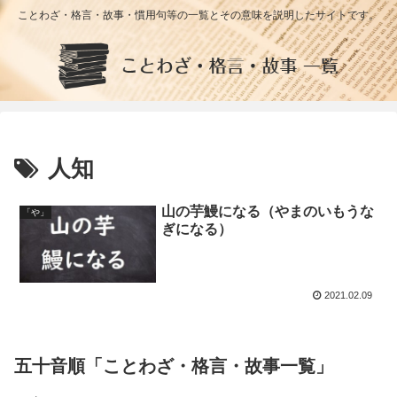
ことわざ・格言・故事・慣用句等の一覧とその意味を説明したサイトです。
人知
山の芋鰻になる（やまのいもうな
「や」
ぎになる）
2021.02.09
五十音順「ことわざ・格言・故事一覧」