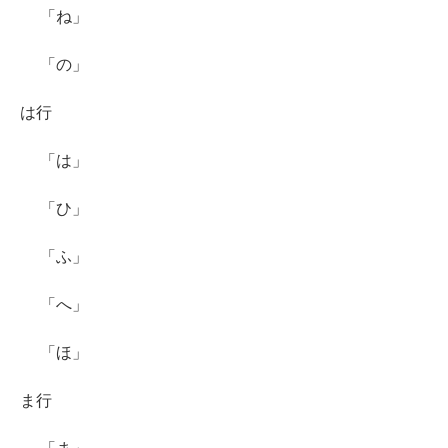
「ね」
「の」
は行
「は」
「ひ」
「ふ」
「へ」
「ほ」
ま行