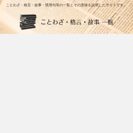
ことわざ・格言・故事・慣用句等の一覧とその意味を説明したサイトです。