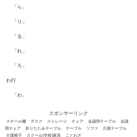
「ら」
「り」
「る」
「れ」
「ろ」
わ行
「わ」
スポンサーリンク
スチール棚
デスク
ストレージ
チェア
会議用テーブル
会議
用チェア
折りたたみテーブル
テーブル
ソファ
介護テーブル
介護椅子
スクール(学校)家具
ことわざ