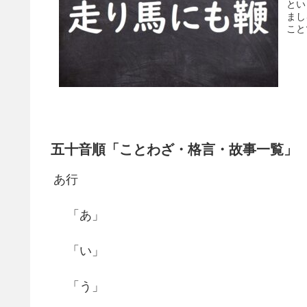
とい
まし
こと
五十音順「ことわざ・格言・故事一覧」
あ行
「あ」
「い」
「う」