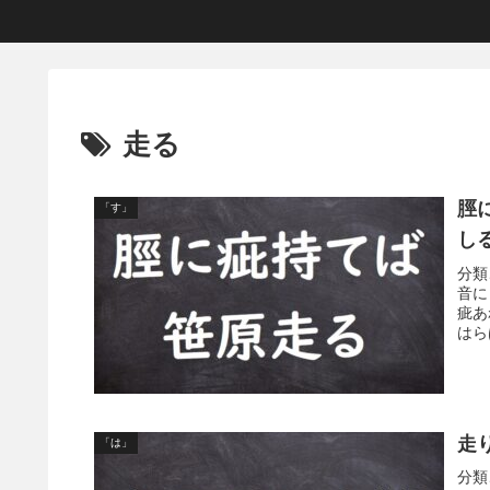
走る
脛
「す」
し
分類
音に
疵あ
はら
走
「は」
分類