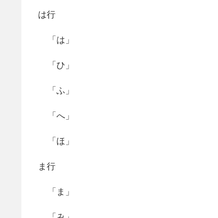
は行
「は」
「ひ」
「ふ」
「へ」
「ほ」
ま行
「ま」
「み」