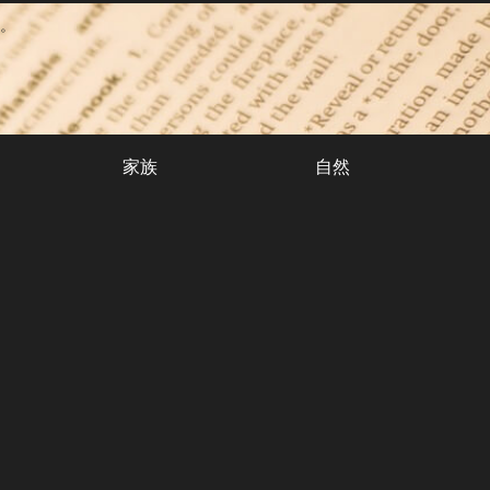
。
家族
自然