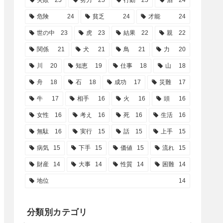
失敗
25
努力
25
行動
25
酒
24
危険
24
貧乏
24
才能
24
世の中
23
虎
23
結果
22
親
22
関係
21
犬
21
鳥
21
力
20
川
20
知恵
19
仕事
18
山
18
舟
18
石
18
成功
17
災難
17
牛
17
相手
16
火
16
頭
16
女性
16
考え
16
死
16
生活
16
無駄
16
実行
15
話
15
上手
15
病気
15
下手
15
価値
15
流れ
15
財産
14
大事
14
性質
14
困難
14
地位
14
分類別カテゴリ