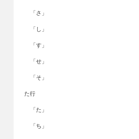
「さ」
「し」
「す」
「せ」
「そ」
た行
「た」
「ち」