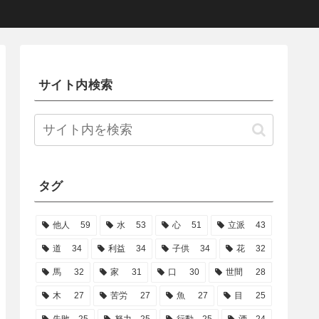
サイト内検索
タグ
他人
59
水
53
心
51
立派
43
道
34
利益
34
子供
34
花
32
馬
32
家
31
口
30
世間
28
木
27
苦労
27
魚
27
目
25