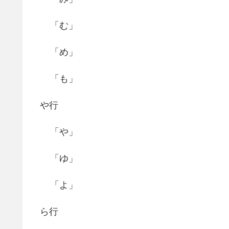
「む」
「め」
「も」
や行
「や」
「ゆ」
「よ」
ら行