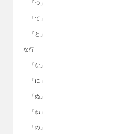
「つ」
「て」
「と」
な行
「な」
「に」
「ぬ」
「ね」
「の」