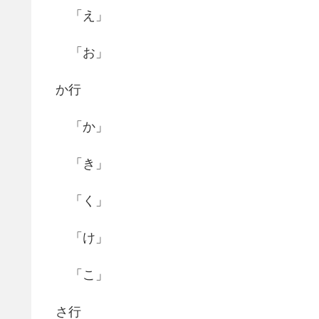
「え」
「お」
か行
「か」
「き」
「く」
「け」
「こ」
さ行