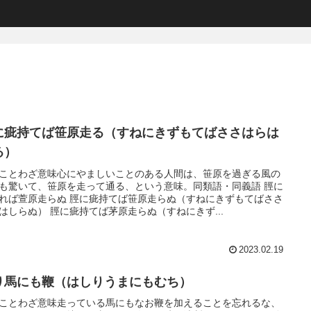
に疵持てば笹原走る（すねにきずもてばささはらは
る）
ことわざ意味心にやましいことのある人間は、笹原を過ぎる風の
も驚いて、笹原を走って通る、という意味。同類語・同義語 脛に
れば萱原走らぬ 脛に疵持てば笹原走らぬ（すねにきずもてばささ
はしらぬ） 脛に疵持てば茅原走らぬ（すねにきず...
2023.02.19
り馬にも鞭（はしりうまにもむち）
ことわざ意味走っている馬にもなお鞭を加えることを忘れるな、