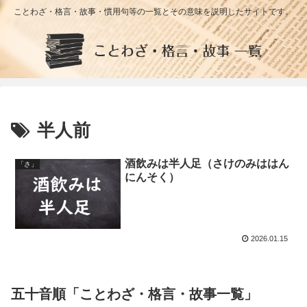
ことわざ・格言・故事・慣用句等の一覧とその意味を説明したサイトです。
半人前
酒飲みは半人足（さけのみははん
「さ」
にんそく）
2026.01.15
五十音順「ことわざ・格言・故事一覧」