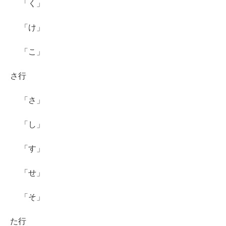
「く」
「け」
「こ」
さ行
「さ」
「し」
「す」
「せ」
「そ」
た行