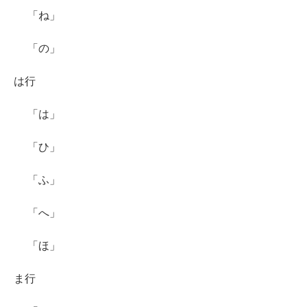
「ね」
「の」
は行
「は」
「ひ」
「ふ」
「へ」
「ほ」
ま行