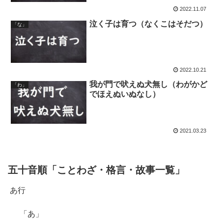
2022.11.07
泣く子は育つ（なくこはそだつ）
「な」
2022.10.21
我が門で吠えぬ犬無し（わがかど
「わ」
でほえぬいぬなし）
2021.03.23
五十音順「ことわざ・格言・故事一覧」
あ行
「あ」