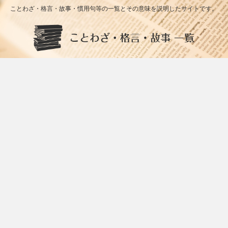
ことわざ・格言・故事・慣用句等の一覧とその意味を説明したサイトです。