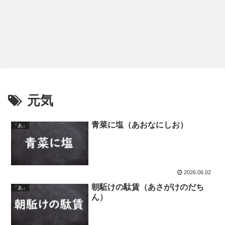
元気
青菜に塩（あおなにしお）
「あ」
2026.06.02
朝駈けの駄賃（あさがけのだち
「あ」
ん）