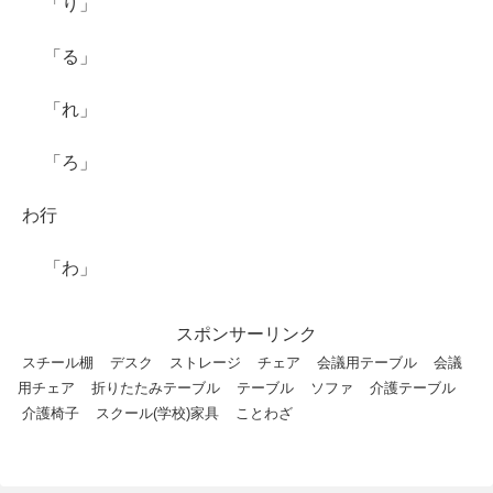
「り」
「る」
「れ」
「ろ」
わ行
「わ」
スポンサーリンク
スチール棚
デスク
ストレージ
チェア
会議用テーブル
会議
用チェア
折りたたみテーブル
テーブル
ソファ
介護テーブル
介護椅子
スクール(学校)家具
ことわざ