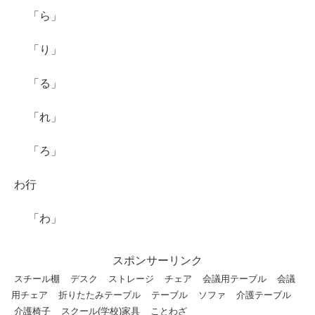
「ら」
「り」
「る」
「れ」
「ろ」
わ行
「わ」
スポンサーリンク
スチール棚
デスク
ストレージ
チェア
会議用テーブル
会議
用チェア
折りたたみテーブル
テーブル
ソファ
介護テーブル
介護椅子
スクール(学校)家具
ことわざ