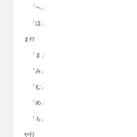
「へ」
「ほ」
ま行
「ま」
「み」
「む」
「め」
「も」
や行