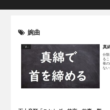
婉曲
真
「ま」
分類
るこ
蚕の
ない