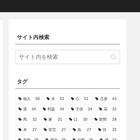
サイト内検索
タグ
他人
59
水
53
心
51
立派
43
道
34
利益
34
子供
34
花
32
馬
32
家
31
口
30
世間
28
木
27
苦労
27
魚
27
目
25