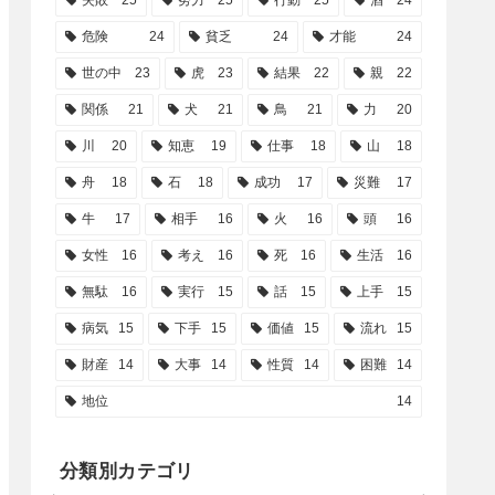
失敗
25
努力
25
行動
25
酒
24
危険
24
貧乏
24
才能
24
世の中
23
虎
23
結果
22
親
22
関係
21
犬
21
鳥
21
力
20
川
20
知恵
19
仕事
18
山
18
舟
18
石
18
成功
17
災難
17
牛
17
相手
16
火
16
頭
16
女性
16
考え
16
死
16
生活
16
無駄
16
実行
15
話
15
上手
15
病気
15
下手
15
価値
15
流れ
15
財産
14
大事
14
性質
14
困難
14
地位
14
分類別カテゴリ