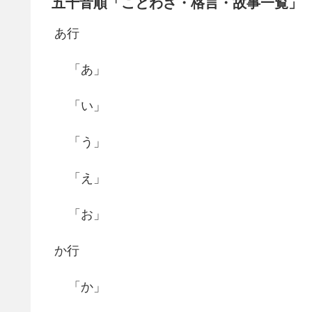
五十音順「ことわざ・格言・故事一覧」
あ行
「あ」
「い」
「う」
「え」
「お」
か行
「か」