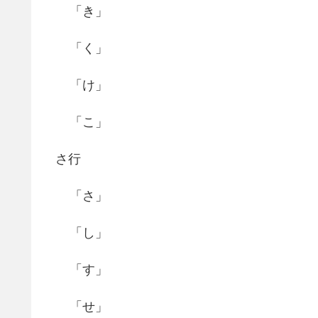
「き」
「く」
「け」
「こ」
さ行
「さ」
「し」
「す」
「せ」