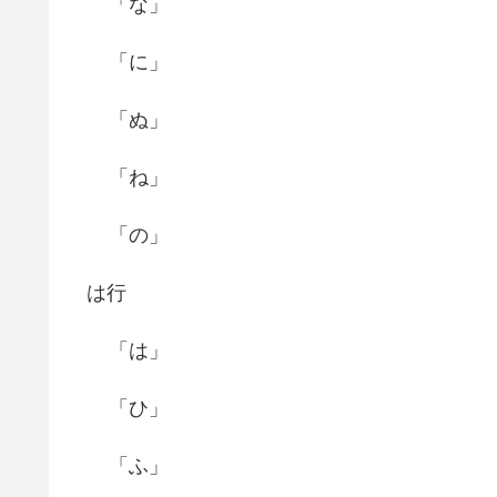
「な」
「に」
「ぬ」
「ね」
「の」
は行
「は」
「ひ」
「ふ」