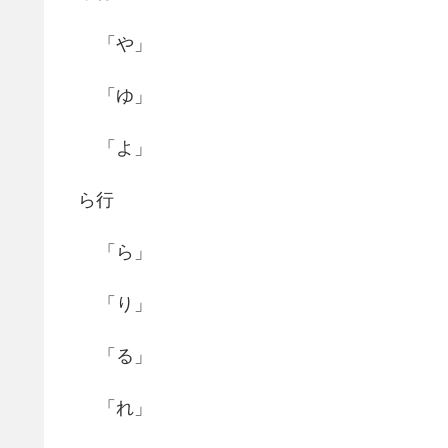
「や」
「ゆ」
「よ」
ら行
「ら」
「り」
「る」
「れ」