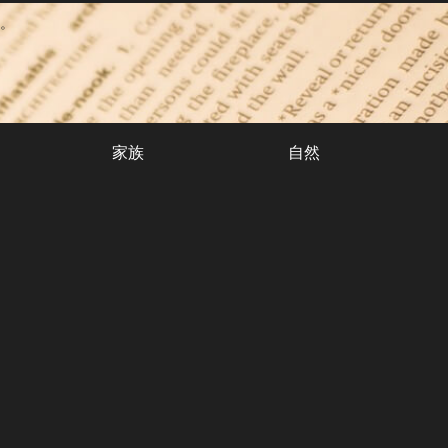
。
家族
自然