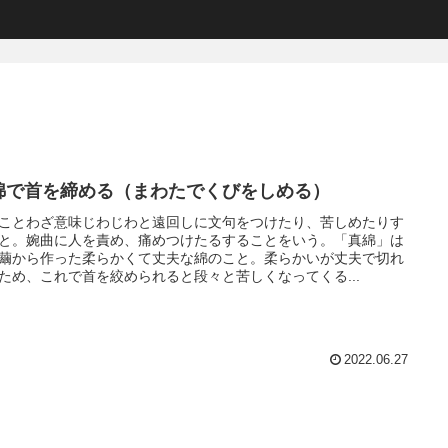
綿で首を締める（まわたでくびをしめる）
ことわざ意味じわじわと遠回しに文句をつけたり、苦しめたりす
と。婉曲に人を責め、痛めつけたるすることをいう。「真綿」は
繭から作った柔らかくて丈夫な綿のこと。柔らかいが丈夫で切れ
ため、これで首を絞められると段々と苦しくなってくる...
2022.06.27