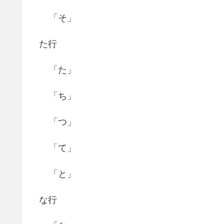
「そ」
た行
「た」
「ち」
「つ」
「て」
「と」
な行