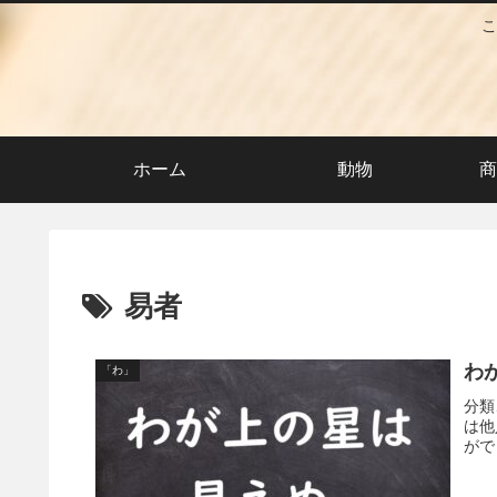
こ
ホーム
動物
商
易者
わ
「わ」
分類
は他
がで