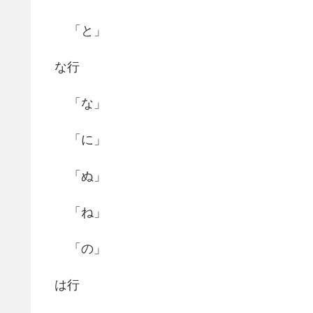
「と」
な行
「な」
「に」
「ぬ」
「ね」
「の」
は行