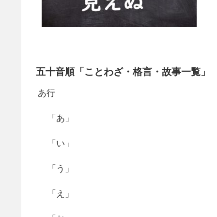
五十音順「ことわざ・格言・故事一覧」
あ行
「あ」
「い」
「う」
「え」