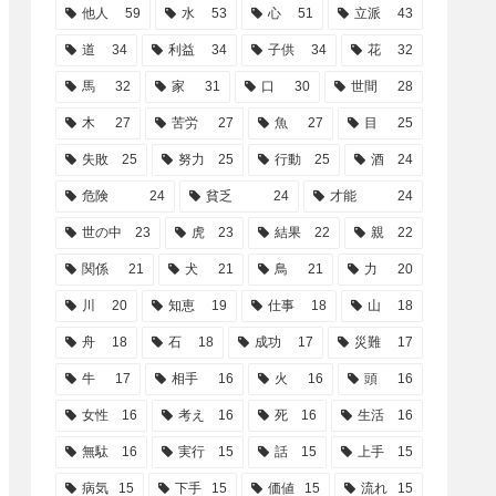
他人
59
水
53
心
51
立派
43
道
34
利益
34
子供
34
花
32
馬
32
家
31
口
30
世間
28
木
27
苦労
27
魚
27
目
25
失敗
25
努力
25
行動
25
酒
24
危険
24
貧乏
24
才能
24
世の中
23
虎
23
結果
22
親
22
関係
21
犬
21
鳥
21
力
20
川
20
知恵
19
仕事
18
山
18
舟
18
石
18
成功
17
災難
17
牛
17
相手
16
火
16
頭
16
女性
16
考え
16
死
16
生活
16
無駄
16
実行
15
話
15
上手
15
病気
15
下手
15
価値
15
流れ
15