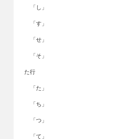
「し」
「す」
「せ」
「そ」
た行
「た」
「ち」
「つ」
「て」