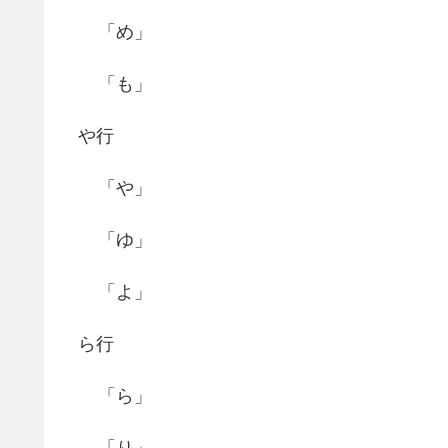
「め」
「も」
や行
「や」
「ゆ」
「よ」
ら行
「ら」
「り」