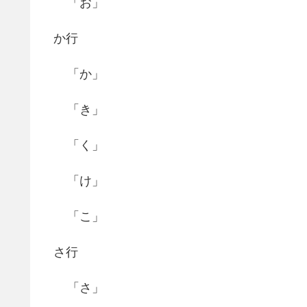
「お」
か行
「か」
「き」
「く」
「け」
「こ」
さ行
「さ」