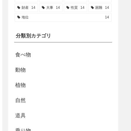
財産
14
大事
14
性質
14
困難
14
地位
14
分類別カテゴリ
食べ物
動物
植物
自然
道具
乗り物