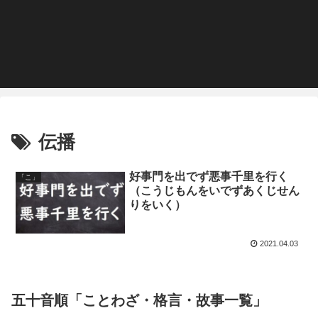
伝播
好事門を出でず悪事千里を行く
「こ」
（こうじもんをいでずあくじせん
りをいく）
2021.04.03
五十音順「ことわざ・格言・故事一覧」