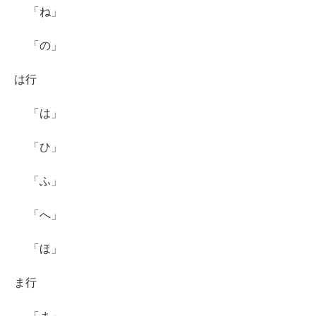
「ね」
「の」
は行
「は」
「ひ」
「ふ」
「へ」
「ほ」
ま行