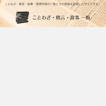
ことわざ・格言・故事・慣用句等の一覧とその意味を説明したサイトです。