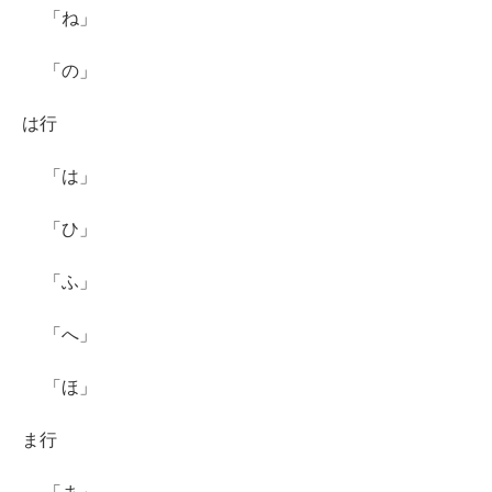
「ね」
「の」
は行
「は」
「ひ」
「ふ」
「へ」
「ほ」
ま行