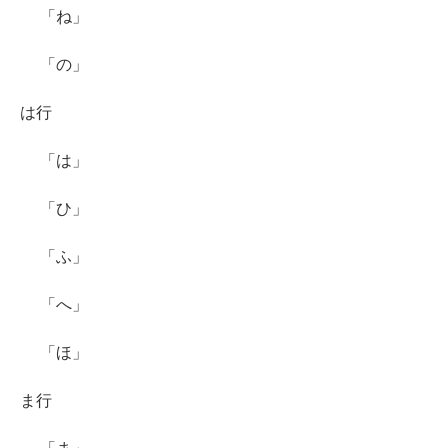
「ね」
「の」
は行
「は」
「ひ」
「ふ」
「へ」
「ほ」
ま行