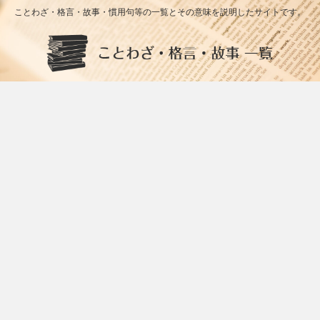
ことわざ・格言・故事・慣用句等の一覧とその意味を説明したサイトです。