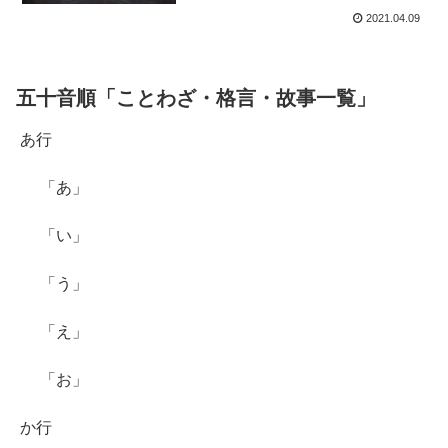
2021.04.09
五十音順「ことわざ・格言・故事一覧」
あ行
「あ」
「い」
「う」
「え」
「お」
か行