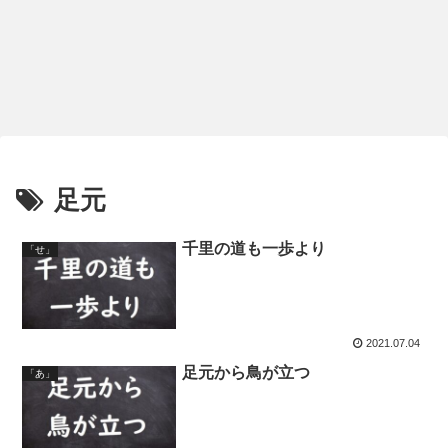
足元
千里の道も一歩より
「せ」
2021.07.04
足元から鳥が立つ
「あ」