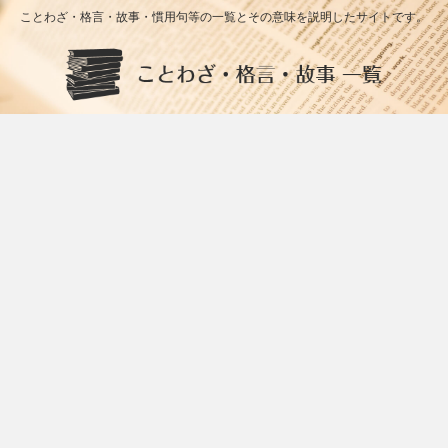
ことわざ・格言・故事・慣用句等の一覧とその意味を説明したサイトです。