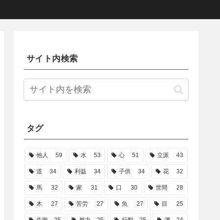
サイト内検索
タグ
他人
59
水
53
心
51
立派
43
道
34
利益
34
子供
34
花
32
馬
32
家
31
口
30
世間
28
木
27
苦労
27
魚
27
目
25