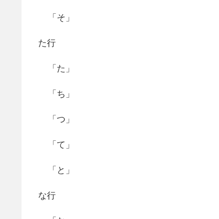
「そ」
た行
「た」
「ち」
「つ」
「て」
「と」
な行