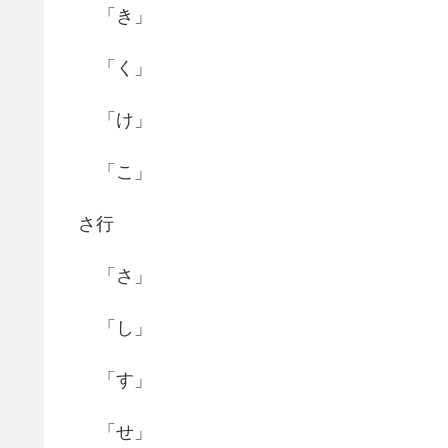
「き」
「く」
「け」
「こ」
さ行
「さ」
「し」
「す」
「せ」