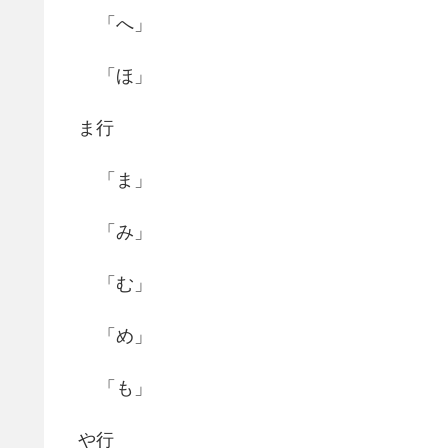
「へ」
「ほ」
ま行
「ま」
「み」
「む」
「め」
「も」
や行