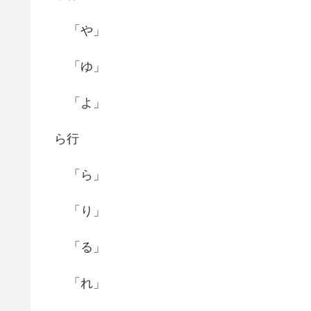
「や」
「ゆ」
「よ」
ら行
「ら」
「り」
「る」
「れ」