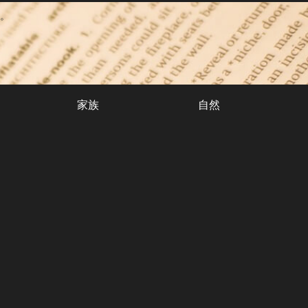
。
家族
自然