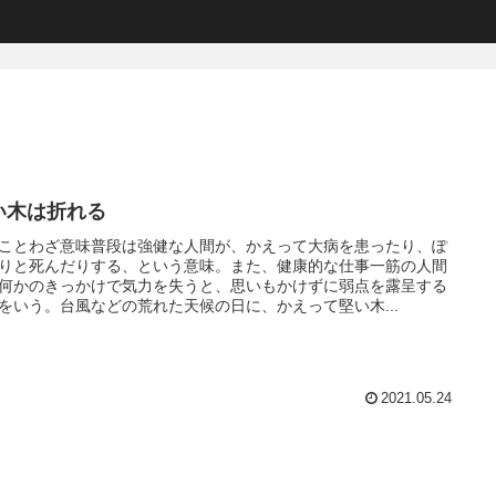
い木は折れる
ことわざ意味普段は強健な人間が、かえって大病を患ったり、ぽ
りと死んだりする、という意味。また、健康的な仕事一筋の人間
何かのきっかけで気力を失うと、思いもかけずに弱点を露呈する
をいう。台風などの荒れた天候の日に、かえって堅い木...
2021.05.24