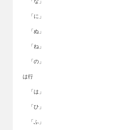
「な」
「に」
「ぬ」
「ね」
「の」
は行
「は」
「ひ」
「ふ」