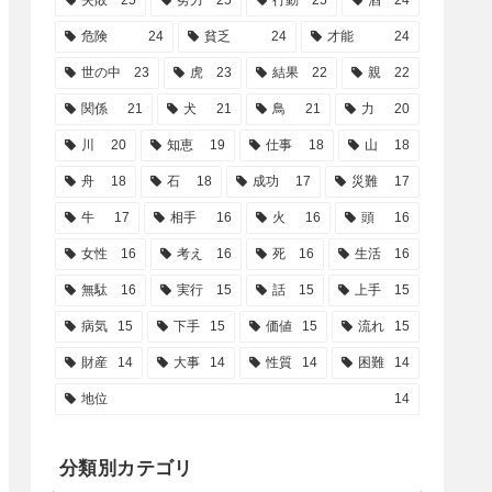
失敗
25
努力
25
行動
25
酒
24
危険
24
貧乏
24
才能
24
世の中
23
虎
23
結果
22
親
22
関係
21
犬
21
鳥
21
力
20
川
20
知恵
19
仕事
18
山
18
舟
18
石
18
成功
17
災難
17
牛
17
相手
16
火
16
頭
16
女性
16
考え
16
死
16
生活
16
無駄
16
実行
15
話
15
上手
15
病気
15
下手
15
価値
15
流れ
15
財産
14
大事
14
性質
14
困難
14
地位
14
分類別カテゴリ