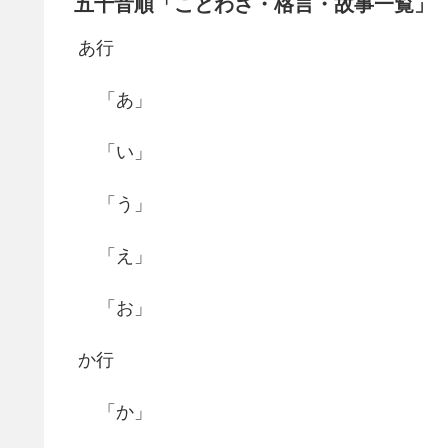
五十音順「ことわざ・格言・故事一覧」
あ行
「あ」
「い」
「う」
「え」
「お」
か行
「か」