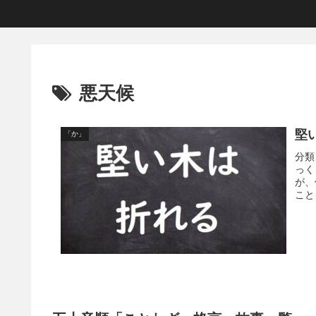
悪天候
堅
「か」
分類
っく
が、
こと