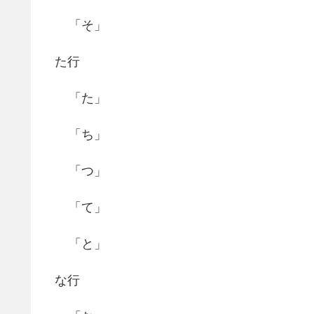
「そ」
た行
「た」
「ち」
「つ」
「て」
「と」
な行