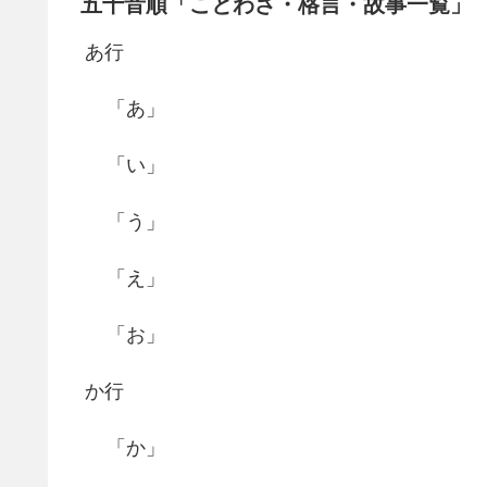
五十音順「ことわざ・格言・故事一覧」
あ行
「あ」
「い」
「う」
「え」
「お」
か行
「か」