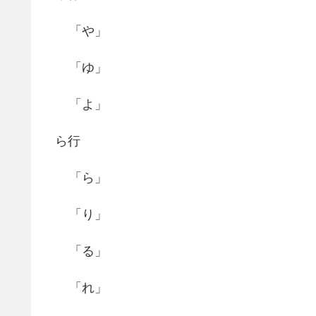
「や」
「ゆ」
「よ」
ら行
「ら」
「り」
「る」
「れ」