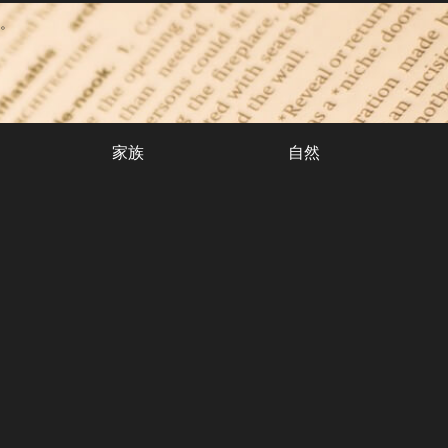
。
家族
自然