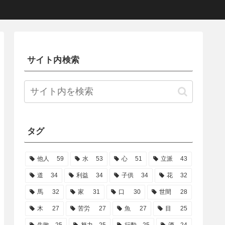
サイト内検索
タグ
他人
59
水
53
心
51
立派
43
道
34
利益
34
子供
34
花
32
馬
32
家
31
口
30
世間
28
木
27
苦労
27
魚
27
目
25