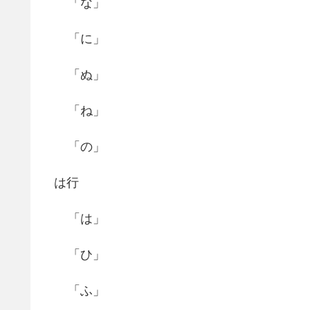
「な」
「に」
「ぬ」
「ね」
「の」
は行
「は」
「ひ」
「ふ」