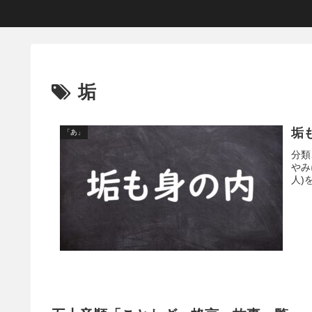
垢
垢
「あ」
分類
やみ
人)