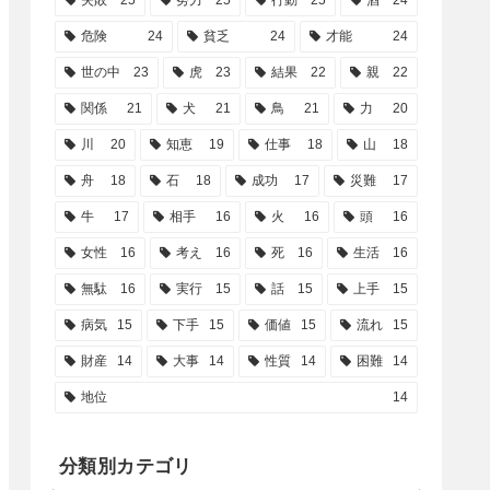
失敗
25
努力
25
行動
25
酒
24
危険
24
貧乏
24
才能
24
世の中
23
虎
23
結果
22
親
22
関係
21
犬
21
鳥
21
力
20
川
20
知恵
19
仕事
18
山
18
舟
18
石
18
成功
17
災難
17
牛
17
相手
16
火
16
頭
16
女性
16
考え
16
死
16
生活
16
無駄
16
実行
15
話
15
上手
15
病気
15
下手
15
価値
15
流れ
15
財産
14
大事
14
性質
14
困難
14
地位
14
分類別カテゴリ