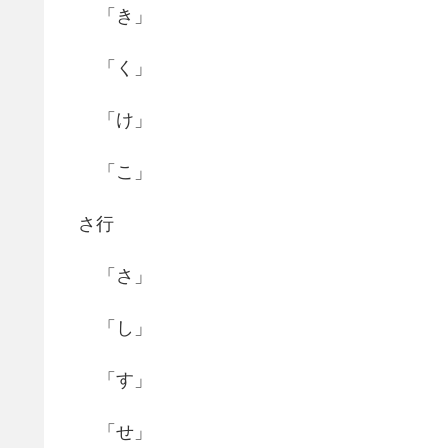
「き」
「く」
「け」
「こ」
さ行
「さ」
「し」
「す」
「せ」