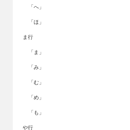
「へ」
「ほ」
ま行
「ま」
「み」
「む」
「め」
「も」
や行